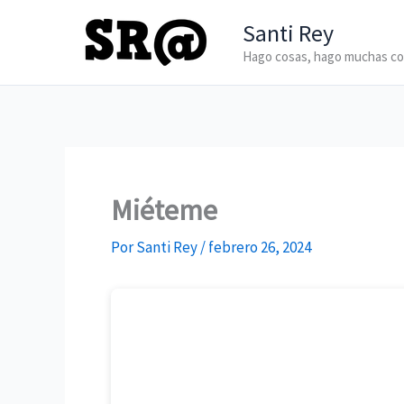
Ir
Santi Rey
al
Hago cosas, hago muchas c
contenido
Miéteme
Por
Santi Rey
/
febrero 26, 2024