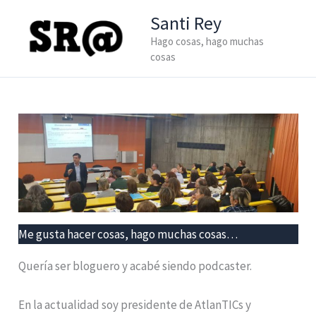
Ir
Santi Rey
al
Hago cosas, hago muchas
contenido
cosas
Me gusta hacer cosas, hago muchas cosas…
Quería ser bloguero y acabé siendo podcaster.
En la actualidad soy presidente de AtlanTICs y